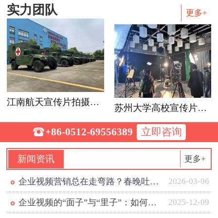
实力团队
更多+
江南航天宣传片拍摄花絮
苏州大学高校宣传片视频拍摄花絮

+86-0512-69556389
立即咨询
新闻资讯
更多+
企业视频营销总在走弯路？春晚吐槽早就给出了正确答案
2026-03-06
·
企业视频的“面子”与“里子”：如何从无效投入走向有效…
2025-12-09
·