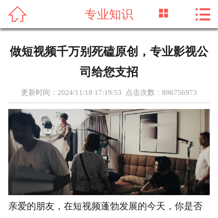




专业知识
首页
关于我们
做短视频千万别死磕原创，专业影视公
新闻资讯
司给您支招
服务项目
更新时间：2024/11/18 17:19:53 点击次数：
886756973
成功案例
实力团队
联系我们
亲爱的朋友，在短视频蓬勃发展的今天，你是否