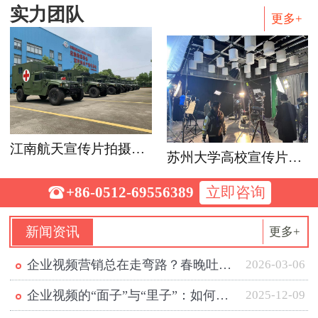
实力团队
更多+
江南航天宣传片拍摄花絮
苏州大学高校宣传片视频拍摄花絮

+86-0512-69556389
立即咨询
新闻资讯
更多+
企业视频营销总在走弯路？春晚吐槽早就给出了正确答案
2026-03-06
·
企业视频的“面子”与“里子”：如何从无效投入走向有效…
2025-12-09
·