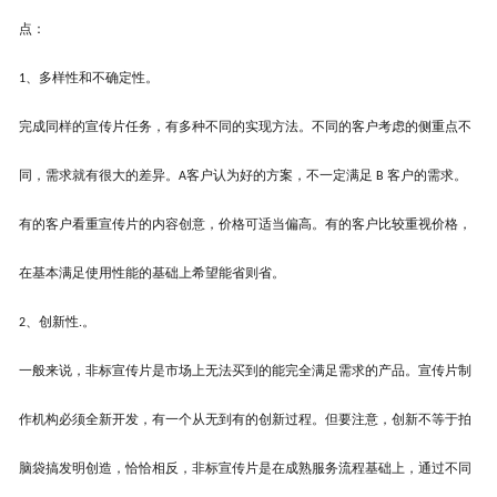
点：
、多样性和不确定性。
1
完成同样的
宣传片任务
，有多种不同的实现方法。不同的客户考虑的侧重点不
同，需求就有很大的差异。
客户认为好的方案，不一定满足
客户的需求。
A
B
有的客户看重
宣传片
的
内容创意
，价格可适当偏高。有的客户比较重视价格，
在基本满足使用性能的基础上希望能省则省。
、创新性
。
2
.
一般来说，非标
宣传片
是市场上无法买到的能完全满足需求的
产品
。
宣传片制
作机构
必须全新开发，有一个从无到有的创新过程。但要注意，创新不等于拍
脑袋搞发明创造，恰恰相反，非标
宣传片
是在成熟
服务流程
基础上，通过不同