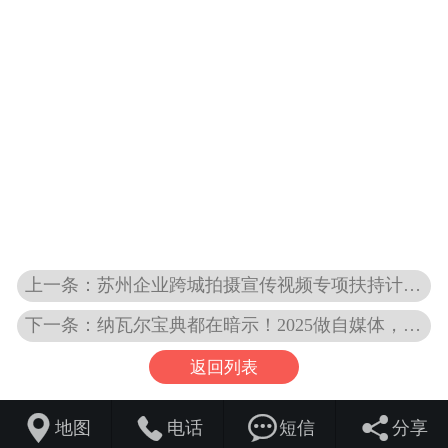
上一条：苏州企业跨城拍摄宣传视频专项扶持计划（‌无锡稀缺场景+政策补贴双重赋能，助力品牌宣传降本增效）
下一条：纳瓦尔宝典都在暗示！2025做自媒体，你敢不敢？
返回列表




地图
电话
短信
分享